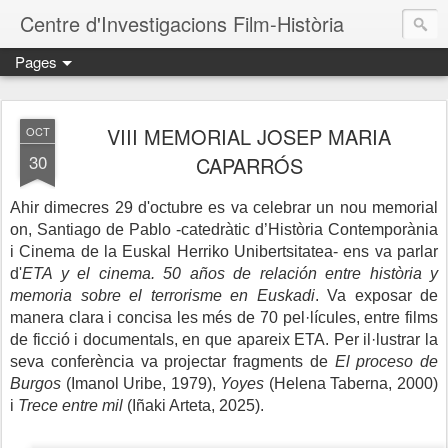
Centre d'Investigacions Film-Història
Pages
VIII MEMORIAL JOSEP MARIA
OCT
30
CAPARRÓS
Ahir dimecres 29 d'octubre es va celebrar un nou memorial
on, Santiago de Pablo -catedràtic d’Història Contemporània
i Cinema de la Euskal Herriko Unibertsitatea- ens va parlar
d'
ETA y el cinema. 50 años de relación entre història y
memoria sobre el terrorisme en Euskadi
. Va exposar de
manera clara i concisa les més de 70 pel·lícules, entre films
de ficció i documentals, en que apareix ETA. Per il·lustrar la
seva conferència va projectar fragments de
El proceso de
Burgos
(Imanol Uribe, 1979),
Yoyes
(Helena Taberna, 2000)
i
Trece entre mil
(Iñaki Arteta, 2025).